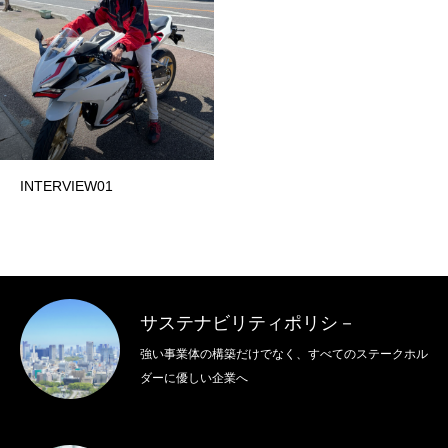
メッセージ
サステナビリティポリシー
データ・レポート
INTERVIEW01
サステナブル採用について
お知らせ一覧
サステナビリティポリシ－
強い事業体の構築だけでなく、すべてのステークホル
株式会社平安コーポレーションサイト
プライバシーポリシー
お問い合
ダーに優しい企業へ